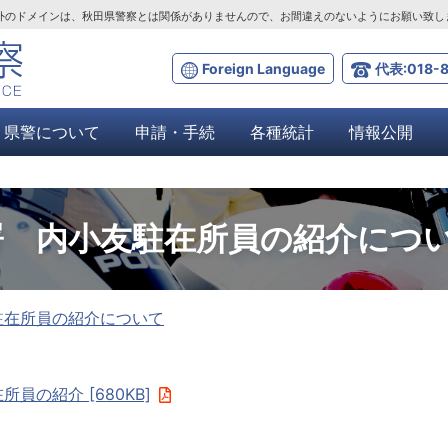
ta.lg.jp」以外のドメインは、秋田県警察とは関係がありませんので、お間違えのないようにお願い致
Foreign Language
代表:018-8
県警について
申請・手続
各種統計
情報公開
署 内小友駐在所員の紹介につ
駐在所員の紹介について
員の紹介 [680KB]