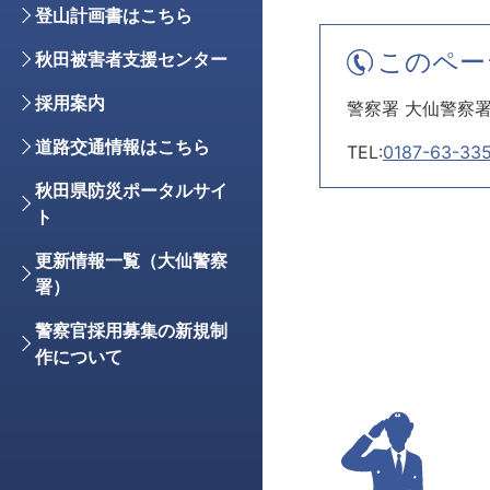
登山計画書はこちら
このペー
秋田被害者支援センター
採用案内
警察署 大仙警察
道路交通情報はこちら
TEL:
0187-63-33
秋田県防災ポータルサイ
ト
更新情報一覧（大仙警察
署）
警察官採用募集の新規制
作について