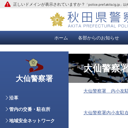
正しいドメインが表示されていますか？
「police.pref.aki
本文へ
ホーム
各部からのお知らせ
大仙警察
大仙警察署
大仙警察署 内小友
沿革
管内の交番・駐在所
大仙警察署内小友駐在所
地域安全ネットワーク