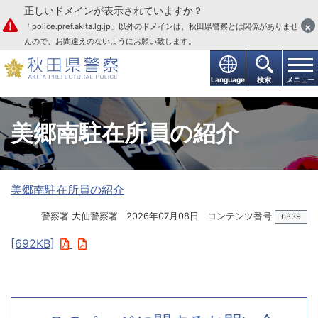
正しいドメインが表示されていますか？
本文へ
×
「police.pref.akita.lg.jp」以外のドメインは、秋田県警察とは関係がありませ
んので、お間違えのないようにお願い致します。
Language
検索
メニュー
美郷南駐在所員の紹介
美郷南駐在所員の紹介
警察署 大仙警察署
2026年07月08日
コンテンツ番号
6839
[692KB]