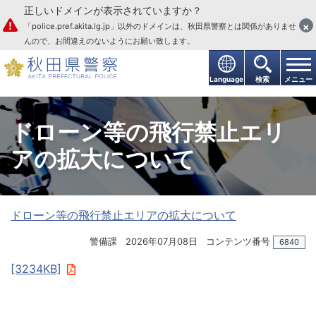
正しいドメインが表示されていますか？
本文へ
×
「police.pref.akita.lg.jp」以外のドメインは、秋田県警察とは関係がありませ
んので、お間違えのないようにお願い致します。
Language
検索
メニュー
ドローン等の飛行禁止エリ
アの拡大について
ドローン等の飛行禁止エリアの拡大について
警備課
2026年07月08日
コンテンツ番号
6840
[3234KB]