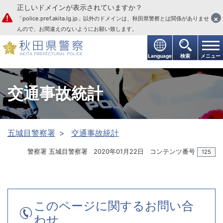
正しいドメインが表示されていますか？
本文へ
×
「police.pref.akita.lg.jp」以外のドメインは、秋田県警察とは関係がありませ
んので、お間違えのないようにお願い致します。
Language
検索
メニュー
交通事故統計
五城目警察署
交通事故統計
警察署 五城目警察署
2020年01月22日
コンテンツ番号
125
このページに関するお問い合
わせ