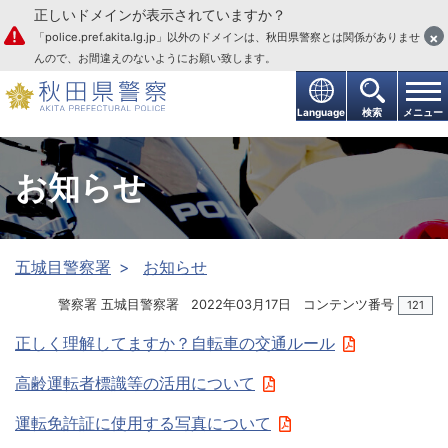
正しいドメインが表示されていますか？
本文へ
×
「police.pref.akita.lg.jp」以外のドメインは、秋田県警察とは関係がありませ
んので、お間違えのないようにお願い致します。
Language
検索
メニュー
お知らせ
五城目警察署
お知らせ
警察署 五城目警察署
2022年03月17日
コンテンツ番号
121
正しく理解してますか？自転車の交通ルール
高齢運転者標識等の活用について
運転免許証に使用する写真について