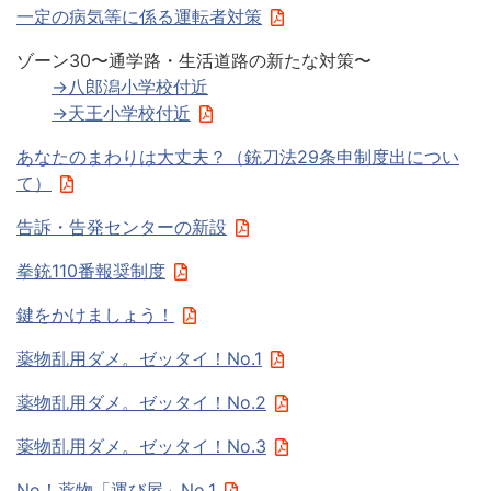
一定の病気等に係る運転者対策
ゾーン30〜通学路・生活道路の新たな対策〜
→八郎潟小学校付近
→天王小学校付近
あなたのまわりは大丈夫？（銃刀法29条申制度出につい
て）
告訴・告発センターの新設
拳銃110番報奨制度
鍵をかけましょう！
薬物乱用ダメ。ゼッタイ！No.1
薬物乱用ダメ。ゼッタイ！No.2
薬物乱用ダメ。ゼッタイ！No.3
No！薬物「運び屋」No.1