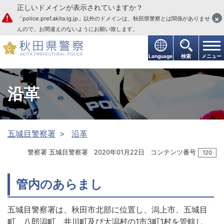
正しいドメインが表示されていますか？
本文へ
×
「police.pref.akita.lg.jp」以外のドメインは、秋田県警察とは関係がありませ
んので、お間違えのないようにお願い致します。
Language
検索
メニュー
沿革
五城目警察署
沿革
警察署 五城目警察署
2020年01月22日
コンテンツ番号
120
管内のあらまし
五城目警察署は、秋田市北部に位置し、潟上市、五城目
町、八郎潟町、井川町及び大潟村の1市3町1村を管轄し、