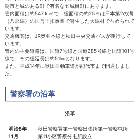
朝市と城のある町で有名な五城目町にあります。
管内面積は約547ｋ㎡で、総面積の約25％は日本第2の湖
（八郎潟）の国営干拓事業で誕生した大潟村で占められて
います。
交通機関は、JR奥羽本線と秋田中央交通バスが運行して
います。
管内の主要道路は、国道7号線と国道285号線と国道101号
線で、その総延長は約51㎞となります。
また、平成14年に秋田自動車道が能代市まで開通しまし
た。
警察署の沿革
沿革
明治8年
秋田警察署第一警察出張所第一警察屯所
11月
第11小区警察分屯所設立