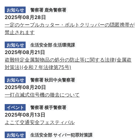
お知らせ
警察署 鹿角警察署
2025年08月28日
一定のケーブルカッター・ボルトクリッパーの隠匿携帯が
禁止されます
お知らせ
生活安全部 生活環境課
2025年08月21日
盗難特定金属製物品の処分の防止等に関する法律(金属盗
対策法)(令和７年法律第75号)
お知らせ
警察署 秋田中央警察署
2025年08月20日
一灯点滅式信号機の撤去について
イベント
警察署 横手警察署
2025年08月13日
よこて交通安全フェスティバル
お知らせ
生活安全部 サイバー犯罪対策課