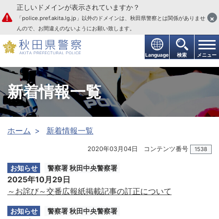
正しいドメインが表示されていますか？
本文へ
×
「police.pref.akita.lg.jp」以外のドメインは、秋田県警察とは関係がありませ
んので、お間違えのないようにお願い致します。
Language
検索
メニュー
新着情報一覧
ホーム
新着情報一覧
2020年03月04日
コンテンツ番号
1538
お知らせ
警察署 秋田中央警察署
2025年10月29日
～お詫び～交番広報紙掲載記事の訂正について
お知らせ
警察署 秋田中央警察署