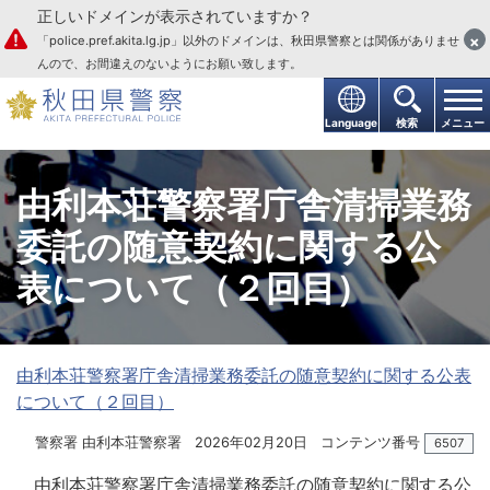
正しいドメインが表示されていますか？
本文へ
×
「police.pref.akita.lg.jp」以外のドメインは、秋田県警察とは関係がありませ
んので、お間違えのないようにお願い致します。
Language
検索
メニュー
由利本荘警察署庁舎清掃業務
委託の随意契約に関する公
表について（２回目）
由利本荘警察署庁舎清掃業務委託の随意契約に関する公表
について（２回目）
警察署 由利本荘警察署
2026年02月20日
コンテンツ番号
6507
由利本荘警察署庁舎清掃業務委託の随意契約に関する公