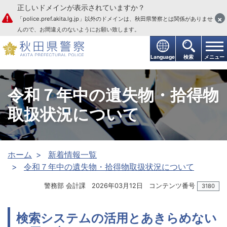
正しいドメインが表示されていますか？
本文へ
×
「police.pref.akita.lg.jp」以外のドメインは、秋田県警察とは関係がありませ
んので、お間違えのないようにお願い致します。
Language
検索
メニュー
令和７年中の遺失物・拾得物
取扱状況について
ホーム
新着情報一覧
令和７年中の遺失物・拾得物取扱状況について
警務部 会計課
2026年03月12日
コンテンツ番号
3180
検索システムの活用とあきらめない