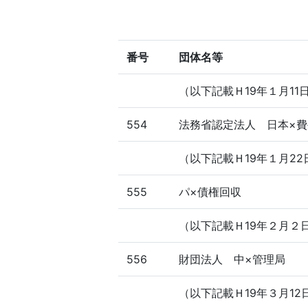
番号
団体名等
（以下記載Ｈ19年１月11
554
法務省認定法人 日本×
（以下記載Ｈ19年１月22
555
パ×債権回収
（以下記載Ｈ19年２月２
556
財団法人 中×管理局
（以下記載Ｈ19年３月12