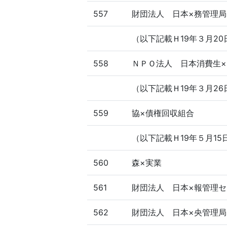
557
財団法人 日本×務管理局
（以下記載Ｈ19年３月20
558
ＮＰＯ法人 日本消費生
（以下記載Ｈ19年３月26
559
協×債権回収組合
（以下記載Ｈ19年５月15
560
森×実業
561
財団法人 日本×報管理セ
562
財団法人 日本×央管理局