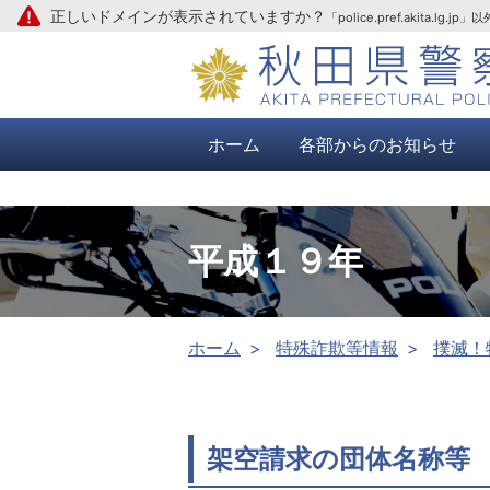
正しいドメインが表示されていますか？
「police.pref.aki
本文へ
ホーム
各部からのお知らせ
平成１９年
ホーム
特殊詐欺等情報
撲滅！
架空請求の団体名称等