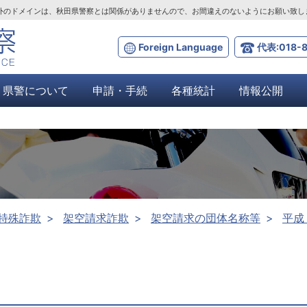
ta.lg.jp」以外のドメインは、秋田県警察とは関係がありませんので、お間違えのないようにお願い致
Foreign Language
代表:018-8
県警について
申請・手続
各種統計
情報公開
特殊詐欺
架空請求詐欺
架空請求の団体名称等
平成