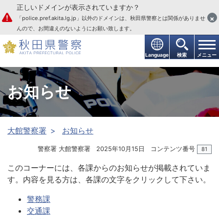
正しいドメインが表示されていますか？
本文へ
×
「police.pref.akita.lg.jp」以外のドメインは、秋田県警察とは関係がありませ
んので、お間違えのないようにお願い致します。
Language
検索
メニュー
お知らせ
大館警察署
お知らせ
警察署 大館警察署
2025年10月15日
コンテンツ番号
81
このコーナーには、各課からのお知らせが掲載されていま
す。内容を見る方は、各課の文字をクリックして下さい。
警務課
交通課