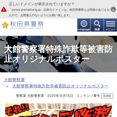
正しいドメインが表示されていますか？
本文へ
×
「police.pref.akita.lg.jp」以外のドメインは、秋田県警察とは関係がありませ
んので、お間違えのないようにお願い致します。
Language
検索
メニュー
大館警察署特殊詐欺等被害防
止オリジナルポスター
大館警察署
大館警察署特殊詐欺等被害防止オリジナルポスター
警察署 大館警察署
2025年10月15日
コンテンツ番号
6288