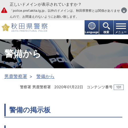
正しいドメインが表示されていますか？
本文へ
×
「police.pref.akita.lg.jp」以外のドメインは、秋田県警察とは関係がありませ
んので、お間違えのないようにお願い致します。
Language
検索
メニュー
警備から
男鹿警察署
警備から
警察署 男鹿警察署
2020年01月22日
コンテンツ番号
131
警備の掲示板