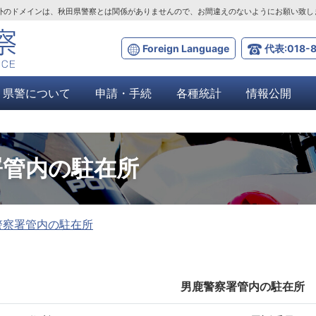
ta.lg.jp」以外のドメインは、秋田県警察とは関係がありませんので、お間違えのないようにお願い致
Foreign Language
代表:018-8
県警について
申請・手続
各種統計
情報公開
署管内の駐在所
警察署管内の駐在所
男鹿警察署管内の駐在所