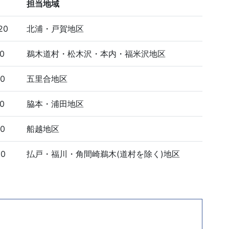
担当地域
20
北浦・戸賀地区
10
鵜木道村・松木沢・本内・福米沢地区
10
五里合地区
10
脇本・浦田地区
10
船越地区
10
払戸・福川・角間崎鵜木(道村を除く)地区