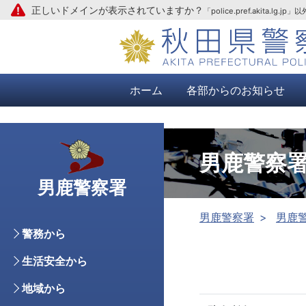
正しいドメインが表示されていますか？
「police.pref.aki
本文へ
ホーム
各部からのお知らせ
男鹿警察
男鹿警察署
男鹿警察署
男鹿
警務から
生活安全から
地域から