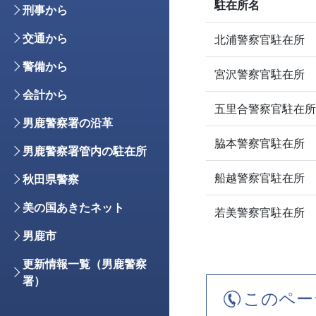
駐在所名
刑事から
交通から
北浦警察官駐在所
警備から
宮沢警察官駐在所
会計から
五里合警察官駐在所
男鹿警察署の沿革
脇本警察官駐在所
男鹿警察署管内の駐在所
船越警察官駐在所
秋田県警察
美の国あきたネット
若美警察官駐在所
男鹿市
更新情報一覧（男鹿警察
署）
このペー