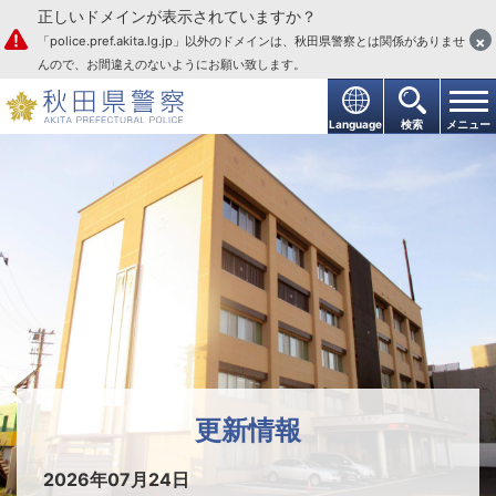
正しいドメインが表示されていますか？
本文へ
×
「police.pref.akita.lg.jp」以外のドメインは、秋田県警察とは関係がありませ
んので、お間違えのないようにお願い致します。
Language
検索
メニュー
横手警察署
更新情報
2026年07月24日