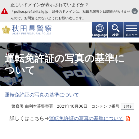
正しいドメインが表示されていますか？
本文へ
×
「police.pref.akita.lg.jp」以外のドメインは、秋田県警察とは関係がありませ
んので、お間違えのないようにお願い致します。
Language
検索
メニュー
運転免許証の写真の基準に
ついて
運転免許証の写真の基準について
警察署 由利本荘警察署
2021年10月06日
コンテンツ番号
3749
詳しくはこちら→
運転免許証の写真の基準について