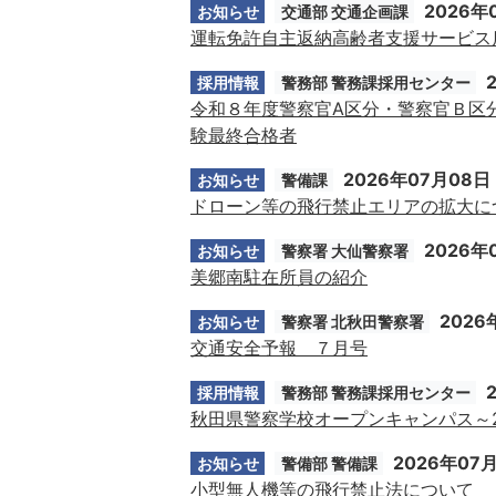
2026年
お知らせ
交通部 交通企画課
運転免許自主返納高齢者支援サービス
採用情報
警務部 警務課採用センター
令和８年度警察官A区分・警察官Ｂ区
験最終合格者
2026年07月08日
お知らせ
警備課
ドローン等の飛行禁止エリアの拡大に
2026年
お知らせ
警察署 大仙警察署
美郷南駐在所員の紹介
2026
お知らせ
警察署 北秋田警察署
交通安全予報 ７月号
採用情報
警務部 警務課採用センター
秋田県警察学校オープンキャンパス～202
2026年07
お知らせ
警備部 警備課
小型無人機等の飛行禁止法について