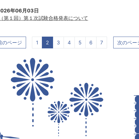
2026年06月03日
（第１回）第１次試験合格発表について
前のページ
1
2
3
4
5
6
7
次のペー