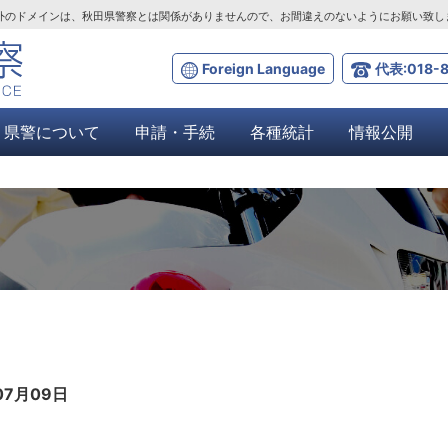
ta.lg.jp」以外のドメインは、秋田県警察とは関係がありませんので、お間違えのないようにお願い致
Foreign Language
代表:018-8
県警について
申請・手続
各種統計
情報公開
07月09日