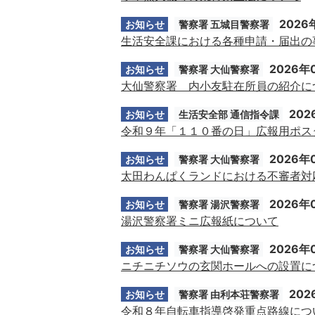
2026
お知らせ
警察署 五城目警察署
生活安全課における各種申請・届出の
2026年
お知らせ
警察署 大仙警察署
大仙警察署 内小友駐在所員の紹介に
202
お知らせ
生活安全部 通信指令課
令和９年「１１０番の日」広報用ポス
2026年
お知らせ
警察署 大仙警察署
太田わんぱくランドにおける不審者対
2026年
お知らせ
警察署 湯沢警察署
湯沢警察署ミニ広報紙について
2026年
お知らせ
警察署 大仙警察署
ニチニチソウの玄関ホールへの設置に
202
お知らせ
警察署 由利本荘警察署
令和８年自転車指導啓発重点路線につ