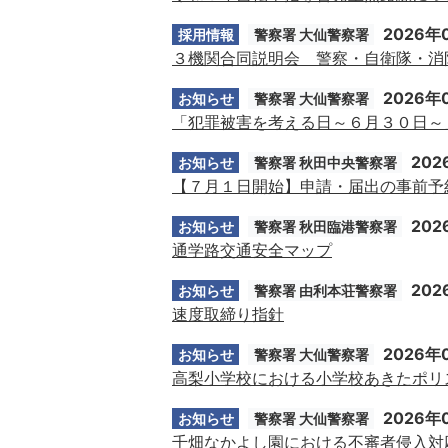
2026年
採用情報
警察署 大仙警察署
３機関合同説明会 警察・自衛隊・消
2026年
お知らせ
警察署 大仙警察署
「犯罪被害を考える日～６月３０日～
202
お知らせ
警察署 秋田中央警察署
【７月１日開始】申請・届出の事前予
202
お知らせ
警察署 秋田臨港警察署
通学路交通安全マップ
202
お知らせ
警察署 由利本荘警察署
速度取締り指針
2026年
お知らせ
警察署 大仙警察署
高梨小学校における小学校あきたポリス
2026年
お知らせ
警察署 大仙警察署
千畑なかよし園における不審者侵入対