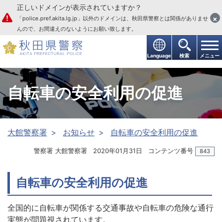
正しいドメインが表示されていますか？
本文へ
×
「police.pref.akita.lg.jp」以外のドメインは、秋田県警察とは関係がありませ
んので、お間違えのないようにお願い致します。
Language
検索
メニュー
自転車の安全利用の促進
大館警察署
お知らせ
自転車の安全利用の促進
警察署 大館警察署
2020年01月31日
コンテンツ番号
843
自転車の安全利用の促進
全国的に自転車が関係する交通事故や自転車の危険な通行
実態が問題視されています。