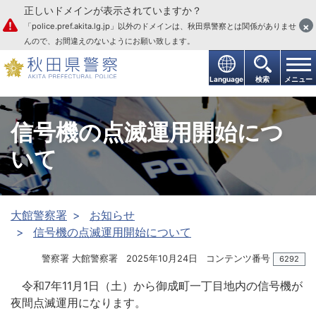
正しいドメインが表示されていますか？
本文へ
×
「police.pref.akita.lg.jp」以外のドメインは、秋田県警察とは関係がありませ
んので、お間違えのないようにお願い致します。
Language
検索
メニュー
信号機の点滅運用開始につ
いて
大館警察署
お知らせ
信号機の点滅運用開始について
警察署 大館警察署
2025年10月24日
コンテンツ番号
6292
令和7年11月1日（土）から御成町一丁目地内の信号機が
夜間点滅運用になります。