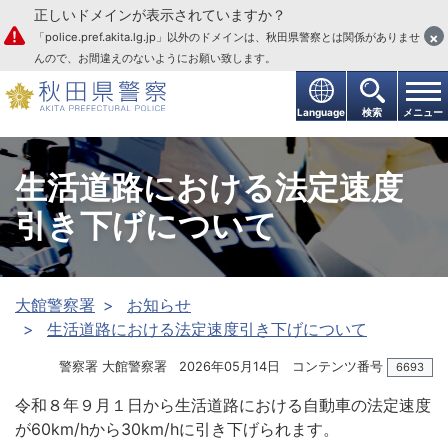
正しいドメインが表示されていますか？
本文へ
×
「police.pref.akita.lg.jp」以外のドメインは、秋田県警察とは関係がありませ
んので、お間違えのないようにお願い致します。
Language
検索
メニュー
生活道路における法定速度
引き下げについて
大館警察署
お知らせ
生活道路における法定速度引き下げについて
警察署 大館警察署
2026年05月14日
コンテンツ番号
6693
令和８年９月１日から生活道路における自動車の法定速度
が60km/hから30km/hに引き下げられます。