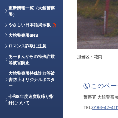
更新情報一覧（大館警察
署）
やさしい日本語掲示板
大館警察署SNS
ロマンス詐欺に注意
あーまんからの特殊詐欺
担当区：花岡
等被害防止
大館警察署特殊詐欺等被
害防止オリジナルポスタ
このペー
ー
令和8年度速度取締り指
警察署 大館警察
針について
TEL:
0186-42-411