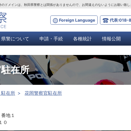
ta.lg.jp」以外のドメインは、秋田県警察とは関係がありませんので、お間違えのないようにお願い致
Foreign Language
代表:018-8
県警について
申請・手続
各種統計
情報公開
官駐在所
・駐在所
花岡警察官駐在所
３番地１
１０