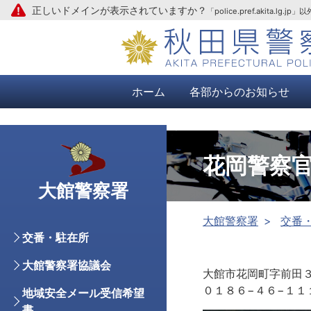
正しいドメインが表示されていますか？
「police.pref.aki
本文へ
ホーム
各部からのお知らせ
花岡警察
大館警察署
大館警察署
交番
交番・駐在所
大館警察署協議会
大館市花岡町字前田
０１８６−４６−１１
地域安全メール受信希望
書