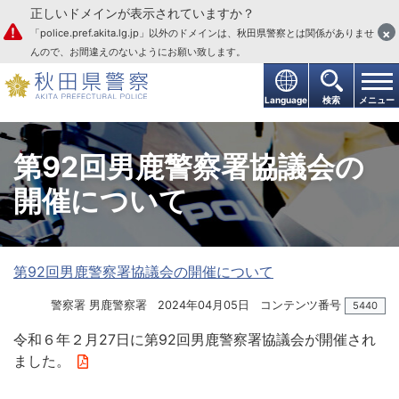
正しいドメインが表示されていますか？
本文へ
×
「police.pref.akita.lg.jp」以外のドメインは、秋田県警察とは関係がありませ
んので、お間違えのないようにお願い致します。
Language
検索
メニュー
第92回男鹿警察署協議会の
開催について
第92回男鹿警察署協議会の開催について
警察署 男鹿警察署
2024年04月05日
コンテンツ番号
5440
令和６年２月27日に第92回男鹿警察署協議会が開催され
ました。