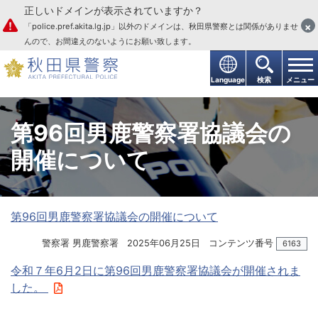
正しいドメインが表示されていますか？
本文へ
×
「police.pref.akita.lg.jp」以外のドメインは、秋田県警察とは関係がありませ
んので、お間違えのないようにお願い致します。
Language
検索
メニュー
第96回男鹿警察署協議会の
開催について
第96回男鹿警察署協議会の開催について
警察署 男鹿警察署
2025年06月25日
コンテンツ番号
6163
令和７年6月2日に第96回男鹿警察署協議会が開催されま
した。