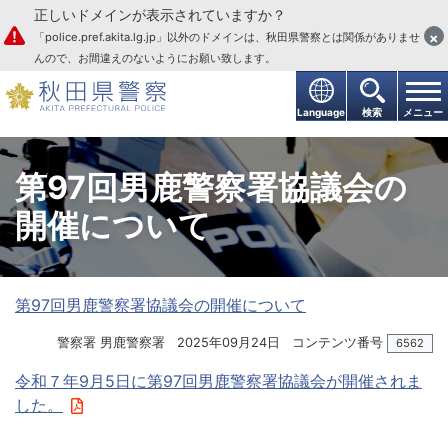
正しいドメインが表示されていますか？
本文へ
×
「police.pref.akita.lg.jp」以外のドメインは、秋田県警察とは関係がありませ
んので、お間違えのないようにお願い致します。
Language
検索
メニュー
第97回男鹿警察署協議会の
開催について
第97回男鹿警察署協議会の開催について
警察署 男鹿警察署
2025年09月24日
コンテンツ番号
6562
令和７年9月5日に第97回男鹿警察署協議会が開催されま
した。