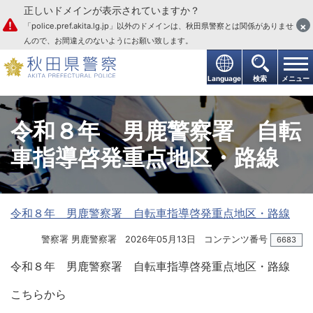
正しいドメインが表示されていますか？
本文へ
×
「police.pref.akita.lg.jp」以外のドメインは、秋田県警察とは関係がありませ
んので、お間違えのないようにお願い致します。
Language
検索
メニュー
令和８年 男鹿警察署 自転
車指導啓発重点地区・路線
令和８年 男鹿警察署 自転車指導啓発重点地区・路線
警察署 男鹿警察署
2026年05月13日
コンテンツ番号
6683
令和８年 男鹿警察署 自転車指導啓発重点地区・路線
こちらから