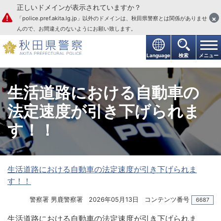
正しいドメインが表示されていますか？
本文へ
×
「police.pref.akita.lg.jp」以外のドメインは、秋田県警察とは関係がありませ
んので、お間違えのないようにお願い致します。
Language
検索
メニュー
生活道路における自動車の
法定速度が引き下げられま
す！！
生活道路における自動車の法定速度が引き下げられま
す！！
警察署 男鹿警察署
2026年05月13日
コンテンツ番号
6687
生活道路における自動車の法定速度が引き下げられま