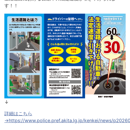
す！！
↓
詳細はこちら
→https://www.police.pref.akita.lg.jp/kenkei/news/p202