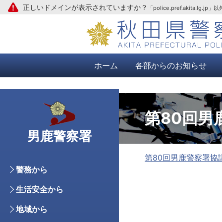
正しいドメインが表示されていますか？
「police.pref.aki
本文へ
ホーム
各部からのお知らせ
第80回
男鹿警察署
第80回男鹿警察署協
警務から
生活安全から
地域から