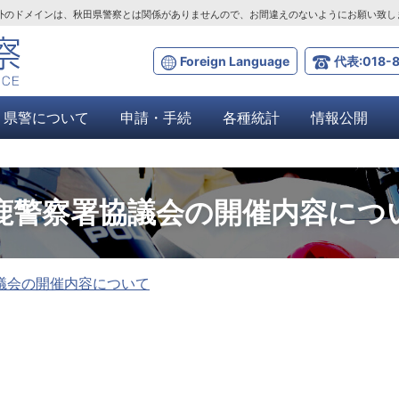
ta.lg.jp」以外のドメインは、秋田県警察とは関係がありませんので、お間違えのないようにお願い致
Foreign Language
代表:018-8
県警について
申請・手続
各種統計
情報公開
男鹿警察署協議会の開催内容につ
議会の開催内容について