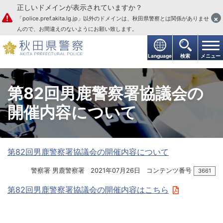
正しいドメインが表示されていますか？
本文へ
×
「police.pref.akita.lg.jp」以外のドメインは、秋田県警察とは関係がありませ
んので、お間違えのないようにお願い致します。
Language
検索
メニュー
第82回男鹿警察署協議会の
開催内容について
第82回男鹿警察署協議会の開催内容について
警察署 男鹿警察署
2021年07月26日
コンテンツ番号
3661
第82回男鹿警察署協議会の開催内容はこちら