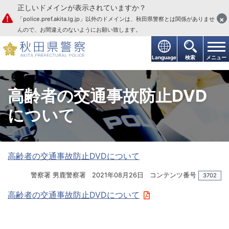
正しいドメインが表示されていますか？
本文へ
×
「police.pref.akita.lg.jp」以外のドメインは、秋田県警察とは関係がありませ
んので、お間違えのないようにお願い致します。
Language
検索
メニュー
高齢者の交通事故防止DVD
について
高齢者の交通事故防止DVDについて
警察署 男鹿警察署
2021年08月26日
コンテンツ番号
3702
高齢者の交通事故防止DVDについて