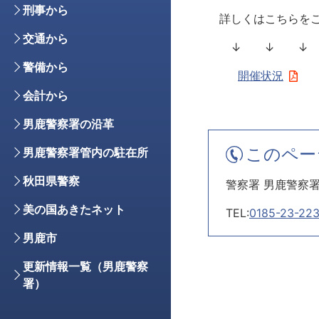
刑事から
詳しくはこちらをご
交通から
↓ ↓ ↓
警備から
開催状況
会計から
男鹿警察署の沿革
このペー
男鹿警察署管内の駐在所
秋田県警察
警察署 男鹿警察
美の国あきたネット
TEL:
0185-23-22
男鹿市
更新情報一覧（男鹿警察
署）