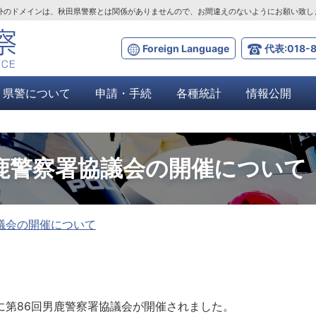
ta.lg.jp」以外のドメインは、秋田県警察とは関係がありませんので、お間違えのないようにお願い致
Foreign Language
代表:018-8
県警について
申請・手続
各種統計
情報公開
鹿警察署協議会の開催について
議会の開催について
に第86回男鹿警察署協議会が開催されました。