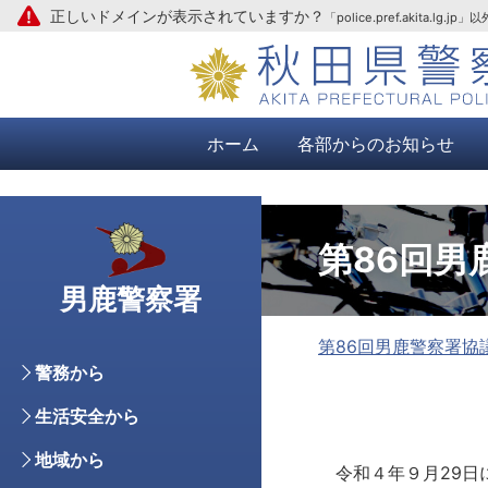
正しいドメインが表示されていますか？
「police.pref.aki
本文へ
ホーム
各部からのお知らせ
第86回男
男鹿警察署
第86回男鹿警察署協
警務から
生活安全から
地域から
令和４年９月29日