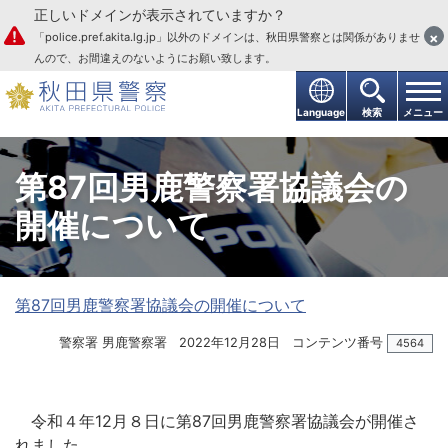
正しいドメインが表示されていますか？
本文へ
×
「police.pref.akita.lg.jp」以外のドメインは、秋田県警察とは関係がありませ
んので、お間違えのないようにお願い致します。
Language
検索
メニュー
第87回男鹿警察署協議会の
開催について
第87回男鹿警察署協議会の開催について
警察署 男鹿警察署
2022年12月28日
コンテンツ番号
4564
令和４年12月８日に第87回男鹿警察署協議会が開催さ
れました。