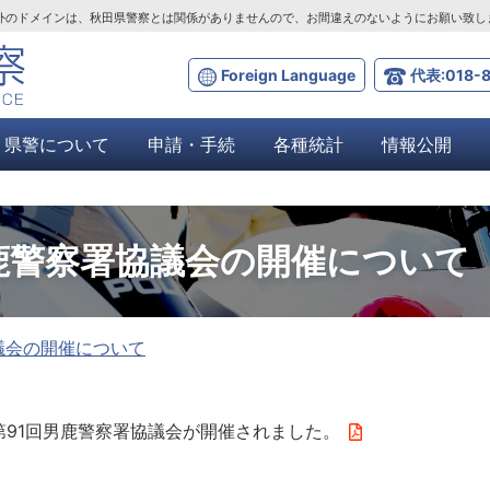
ta.lg.jp」以外のドメインは、秋田県警察とは関係がありませんので、お間違えのないようにお願い致
Foreign Language
代表:018-8
県警について
申請・手続
各種統計
情報公開
鹿警察署協議会の開催について
議会の開催について
に第91回男鹿警察署協議会が開催されました。