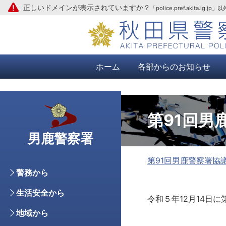
正しいドメインが表示されていますか？
「police.pref.aki
本文へ
ホーム
各部からのお知らせ
第91回男
男鹿警察署
第91回男鹿警察署協
警務から
生活安全から
令和５年12月14日
地域から