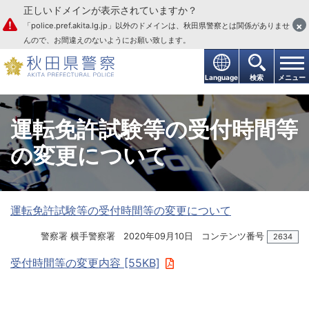
正しいドメインが表示されていますか？
本文へ
×
「police.pref.akita.lg.jp」以外のドメインは、秋田県警察とは関係がありませ
んので、お間違えのないようにお願い致します。
Language
検索
メニュー
運転免許試験等の受付時間等
の変更について
運転免許試験等の受付時間等の変更について
警察署 横手警察署
2020年09月10日
コンテンツ番号
2634
受付時間等の変更内容 [55KB]