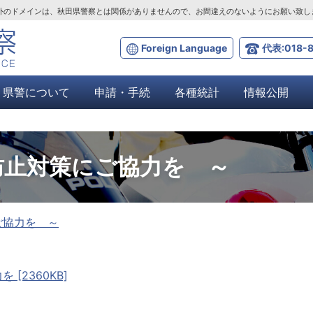
ta.lg.jp」以外のドメインは、秋田県警察とは関係がありませんので、お間違えのないようにお願い致
Foreign Language
代表:018-8
県警について
申請・手続
各種統計
情報公開
防止対策にご協力を ～
ご協力を ～
[2360KB]