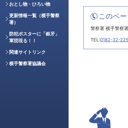
おとし物・ひろい物
このペー
更新情報一覧（横手警察
署）
警察署 横手警察
防犯ポスターに「銀牙」
TEL:
0182-32-22
軍団現る！！
関連サイトリンク
横手警察署協議会