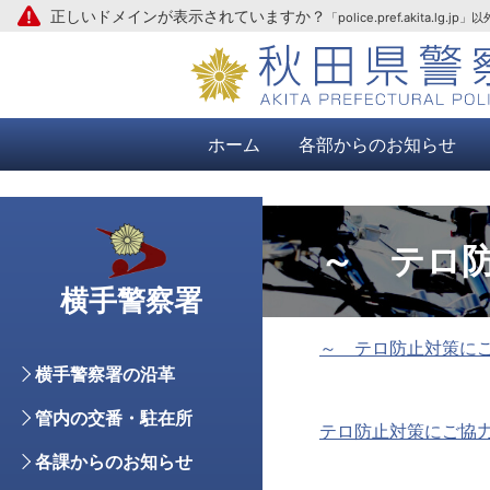
正しいドメインが表示されていますか？
「police.pref.aki
本文へ
ホーム
各部からのお知らせ
～ テロ
横手警察署
～ テロ防止対策に
横手警察署の沿革
管内の交番・駐在所
テロ防止対策にご協力を 
各課からのお知らせ