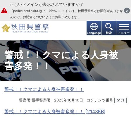
正しいドメインが表示されていますか？
本文へ
×
「police.pref.akita.lg.jp」以外のドメインは、秋田県警察とは関係がありませ
んので、お間違えのないようにお願い致します。
Language
検索
メニュー
警戒！！クマによる人身被
害多発！！
警戒！！クマによる人身被害多発！！
警察署 横手警察署
2023年10月10日
コンテンツ番号
5151
警戒！！クマによる人身被害多発！！ [2143KB]