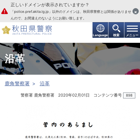
正しいドメインが表示されていますか？
本文へ
×
「police.pref.akita.lg.jp」以外のドメインは、秋田県警察とは関係がありませ
んので、お間違えのないようにお願い致します。
Language
検索
メニュー
沿革
鹿角警察署
沿革
警察署 鹿角警察署
2020年02月01日
コンテンツ番号
898