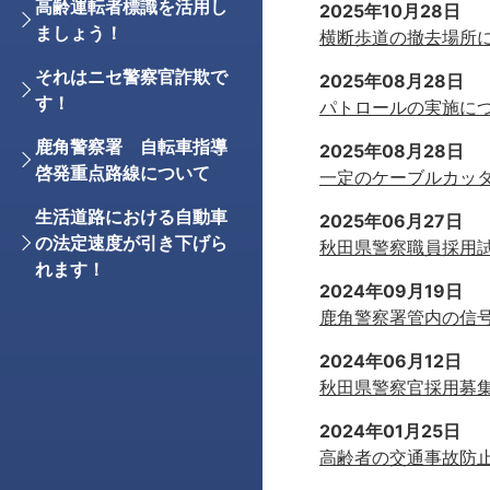
高齢運転者標識を活用し
2025年10月28日
ましょう！
横断歩道の撤去場所
それはニセ警察官詐欺で
2025年08月28日
す！
パトロールの実施に
鹿角警察署 自転車指導
2025年08月28日
啓発重点路線について
一定のケーブルカッ
生活道路における自動車
2025年06月27日
の法定速度が引き下げら
秋田県警察職員採用
れます！
2024年09月19日
鹿角警察署管内の信
2024年06月12日
秋田県警察官採用募
2024年01月25日
高齢者の交通事故防