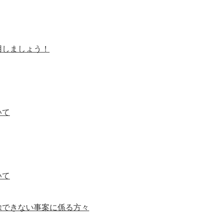
用しましょう！
いて
いて
できない事案に係る方々