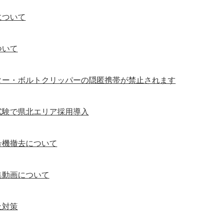
について
ついて
ター・ボルトクリッパーの隠匿携帯が禁止されます
試験で県北エリア採用導入
号機撤去について
集動画について
止対策