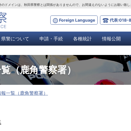
ta.lg.jp」以外のドメインは、秋田県警察とは関係がありませんので、お間違えのないようにお願い致
Foreign Language
代表:018-8
県警について
申請・手続
各種統計
情報公開
一覧（鹿角警察署）
情報一覧（鹿角警察署）
紙