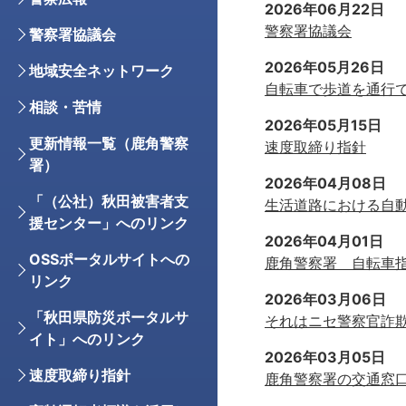
2026年06月22日
警察署協議会
警察署協議会
2026年05月26日
地域安全ネットワーク
自転車で歩道を通行
相談・苦情
2026年05月15日
更新情報一覧（鹿角警察
速度取締り指針
署）
2026年04月08日
「（公社）秋田被害者支
生活道路における自
援センター」へのリンク
2026年04月01日
OSSポータルサイトへの
鹿角警察署 自転車
リンク
2026年03月06日
「秋田県防災ポータルサ
それはニセ警察官詐
イト」へのリンク
2026年03月05日
速度取締り指針
鹿角警察署の交通窓