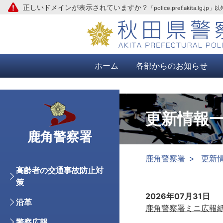
正しいドメインが表示されていますか？
「police.pref.aki
本文へ
ホーム
各部からのお知らせ
更新情報
鹿角警察署
鹿角警察署
更新
高齢者の交通事故防止対
策
2026年07月31日
沿革
鹿角警察署ミニ広報
警察広報