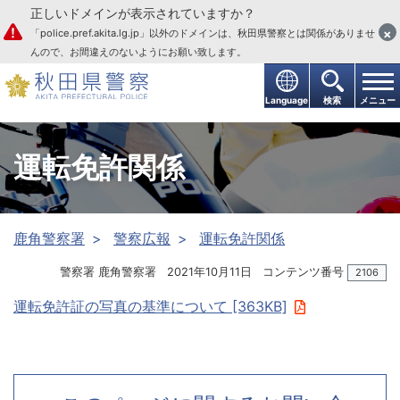
正しいドメインが表示されていますか？
本文へ
×
「police.pref.akita.lg.jp」以外のドメインは、秋田県警察とは関係がありませ
んので、お間違えのないようにお願い致します。
Language
検索
メニュー
運転免許関係
鹿角警察署
警察広報
運転免許関係
警察署 鹿角警察署
2021年10月11日
コンテンツ番号
2106
運転免許証の写真の基準について [363KB]