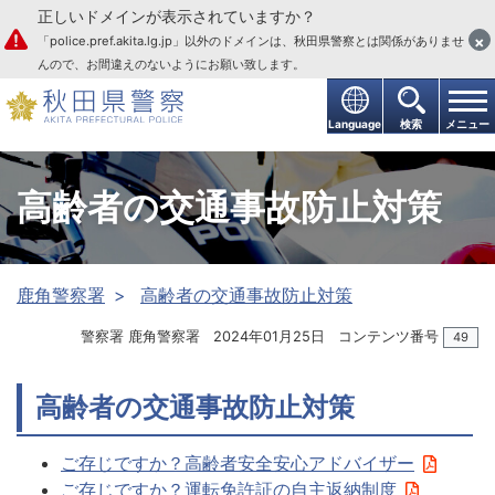
正しいドメインが表示されていますか？
本文へ
×
「police.pref.akita.lg.jp」以外のドメインは、秋田県警察とは関係がありませ
んので、お間違えのないようにお願い致します。
Language
検索
メニュー
高齢者の交通事故防止対策
鹿角警察署
高齢者の交通事故防止対策
警察署 鹿角警察署
2024年01月25日
コンテンツ番号
49
高齢者の交通事故防止対策
ご存じですか？高齢者安全安心アドバイザー
ご存じですか？運転免許証の自主返納制度