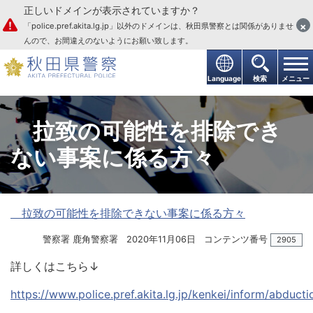
正しいドメインが表示されていますか？
本文へ
×
「police.pref.akita.lg.jp」以外のドメインは、秋田県警察とは関係がありませ
んので、お間違えのないようにお願い致します。
Language
検索
メニュー
拉致の可能性を排除でき
ない事案に係る方々
拉致の可能性を排除できない事案に係る方々
警察署 鹿角警察署
2020年11月06日
コンテンツ番号
2905
詳しくはこちら↓
https://www.police.pref.akita.lg.jp/kenkei/inform/abducti