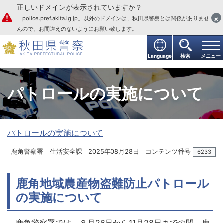
正しいドメインが表示されていますか？
本文へ
×
「police.pref.akita.lg.jp」以外のドメインは、秋田県警察とは関係がありませ
んので、お間違えのないようにお願い致します。
Language
検索
メニュー
パトロールの実施について
パトロールの実施について
鹿角警察署 生活安全課
2025年08月28日
コンテンツ番号
6233
鹿角地域農産物盗難防止パトロール
の実施について
鹿角警察署では、８月26日から11月28日までの間、鹿