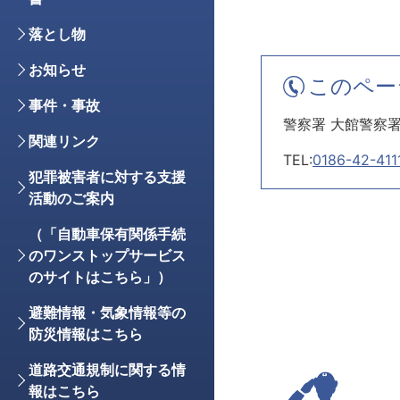
落とし物
お知らせ
このペー
事件・事故
警察署 大館警察
関連リンク
TEL:
0186-42-411
犯罪被害者に対する支援
活動のご案内
（「自動車保有関係手続
のワンストップサービス
のサイトはこちら」）
避難情報・気象情報等の
防災情報はこちら
道路交通規制に関する情
報はこちら