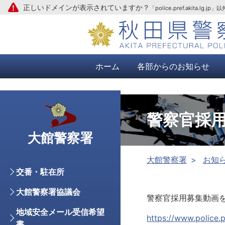
正しいドメインが表示されていますか？
「police.pref.aki
本文へ
ホーム
各部からのお知らせ
警察官採
大館警察署
大館警察署
お知
交番・駐在所
大館警察署協議会
警察官採用募集動画
地域安全メール受信希望
https://www.police.
書