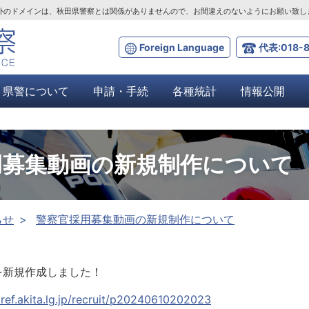
ta.lg.jp」以外のドメインは、秋田県警察とは関係がありませんので、お間違えのないようにお願い致
Foreign Language
代表:018-8
県警について
申請・手続
各種統計
情報公開
用募集動画の新規制作について
らせ
警察官採用募集動画の新規制作について
を新規作成しました！
pref.akita.lg.jp/recruit/p20240610202023