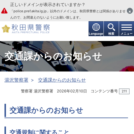
正しいドメインが表示されていますか？
本文へ
×
「police.pref.akita.lg.jp」以外のドメインは、秋田県警察とは関係がありませ
んので、お間違えのないようにお願い致します。
Language
検索
メニュー
交通課からのお知らせ
湯沢警察署
交通課からのお知らせ
警察署 湯沢警察署
2026年02月10日
コンテンツ番号
211
交通課からのお知らせ
交通規制に関すること