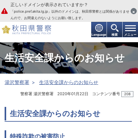
正しいドメインが表示されていますか？
本文へ
×
「police.pref.akita.lg.jp」以外のドメインは、秋田県警察とは関係がありませ
んので、お間違えのないようにお願い致します。
Language
検索
メニュー
生活安全課からのお知らせ
湯沢警察署
生活安全課からのお知らせ
警察署 湯沢警察署
2020年01月22日
コンテンツ番号
208
生活安全課からのお知らせ
特殊詐欺の被害防止