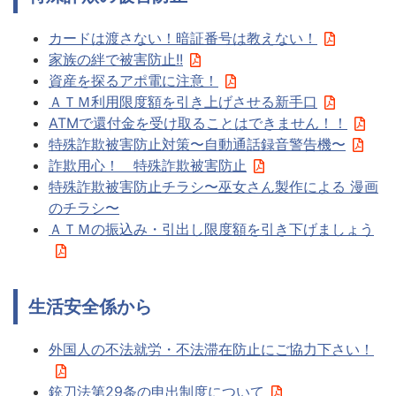
カードは渡さない！暗証番号は教えない！
家族の絆で被害防止!!
資産を探るアポ電に注意！
ＡＴＭ利用限度額を引き上げさせる新手口
ATMで還付金を受け取ることはできません！！
特殊詐欺被害防止対策〜自動通話録音警告機〜
詐欺用心！ 特殊詐欺被害防止
特殊詐欺被害防止チラシ〜巫女さん製作による 漫画
のチラシ〜
ＡＴＭの振込み・引出し限度額を引き下げましょう
生活安全係から
外国人の不法就労・不法滞在防止にご協力下さい！
銃刀法第29条の申出制度について