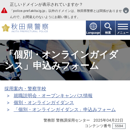
正しいドメインが表示されていますか？
本文へ
×
「police.pref.akita.lg.jp」以外のドメインは、秋田県警察とは関係がありませ
んので、お間違えのないようにお願い致します。
Language
検索
メニュー
「個別・オンラインガイダ
ンス」申込みフォーム
採用案内・警察学校
就職説明会・オープンキャンパス情報
個別・オンラインガイダンス
「個別・オンラインガイダンス」申込みフォーム
警務部 警務課採用センター
2025年04月22日
コンテンツ番号
5594