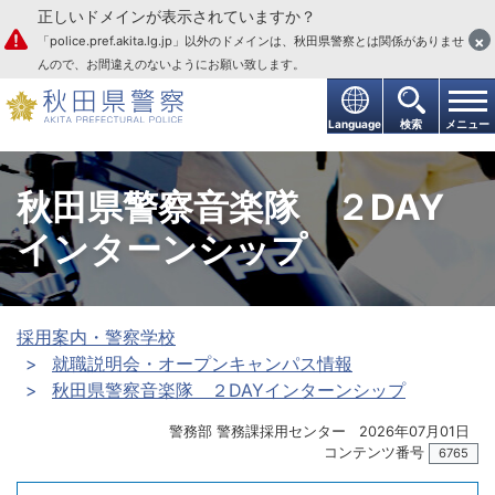
正しいドメインが表示されていますか？
本文へ
×
「police.pref.akita.lg.jp」以外のドメインは、秋田県警察とは関係がありませ
んので、お間違えのないようにお願い致します。
Language
検索
メニュー
秋田県警察音楽隊 ２DAY
インターンシップ
採用案内・警察学校
就職説明会・オープンキャンパス情報
秋田県警察音楽隊 ２DAYインターンシップ
警務部 警務課採用センター
2026年07月01日
コンテンツ番号
6765