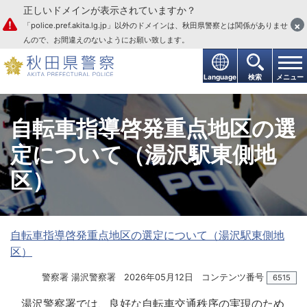
正しいドメインが表示されていますか？
本文へ
×
「police.pref.akita.lg.jp」以外のドメインは、秋田県警察とは関係がありませ
んので、お間違えのないようにお願い致します。
Language
検索
メニュー
自転車指導啓発重点地区の選
定について（湯沢駅東側地
区）
自転車指導啓発重点地区の選定について（湯沢駅東側地
区）
警察署 湯沢警察署
2026年05月12日
コンテンツ番号
6515
湯沢警察署では、良好な自転車交通秩序の実現のため