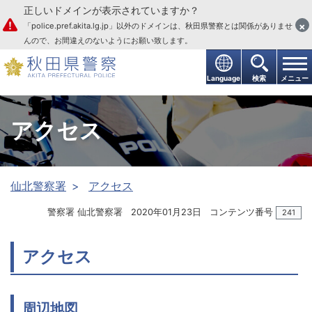
正しいドメインが表示されていますか？
本文へ
×
「police.pref.akita.lg.jp」以外のドメインは、秋田県警察とは関係がありませ
んので、お間違えのないようにお願い致します。
Language
検索
メニュー
アクセス
仙北警察署
アクセス
警察署 仙北警察署
2020年01月23日
コンテンツ番号
241
アクセス
周辺地図