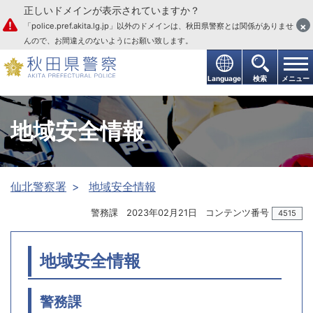
正しいドメインが表示されていますか？
本文へ
×
「police.pref.akita.lg.jp」以外のドメインは、秋田県警察とは関係がありませ
んので、お間違えのないようにお願い致します。
Language
検索
メニュー
地域安全情報
仙北警察署
地域安全情報
警務課
2023年02月21日
コンテンツ番号
4515
地域安全情報
警務課