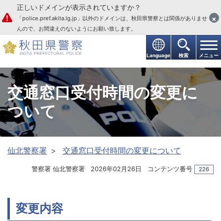
正しいドメインが表示されていますか？
本文へ
×
「police.pref.akita.lg.jp」以外のドメインは、秋田県警察とは関係がありませ
んので、お間違えのないようにお願い致します。
Language
検索
メニュー
交通窓口受付時間の変更に
ついて
仙北警察署
交通窓口受付時間の変更について
警察署 仙北警察署
2026年02月26日
コンテンツ番号
226
変更内容